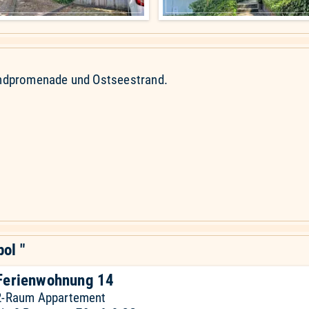
trandpromenade und Ostseestrand.
pol "
Ferienwohnung 14
2-Raum Appartement